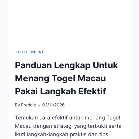
TOGEL ONLINE
Panduan Lengkap Untuk
Menang Togel Macau
Pakai Langkah Efektif
By
Freddie
02/11/2026
Temukan cara efektif untuk menang Togel
Macau dengan strategi yang terbukti serta
ikuti langkah-langkah praktis dan tips