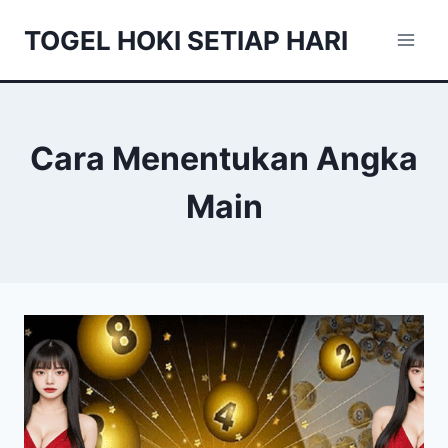
Skip
TOGEL HOKI SETIAP HARI
to
content
Cara Menentukan Angka
Main