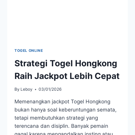
TOGEL ONLINE
Strategi Togel Hongkong
Raih Jackpot Lebih Cepat
By
Leboy
03/01/2026
Memenangkan jackpot Togel Hongkong
bukan hanya soal keberuntungan semata,
tetapi membutuhkan strategi yang
terencana dan disiplin. Banyak pemain
gagal karena mengandalkan insting atau