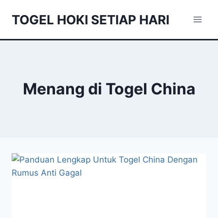
Skip
TOGEL HOKI SETIAP HARI
to
content
Menang di Togel China