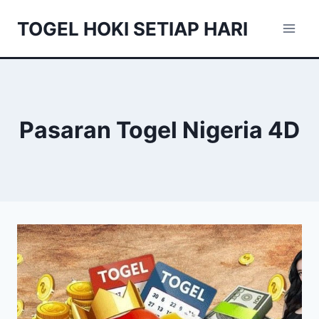
Skip
TOGEL HOKI SETIAP HARI
to
content
Pasaran Togel Nigeria 4D