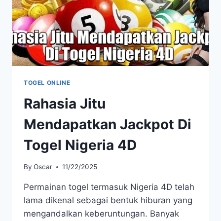
TOGEL ONLINE
Rahasia Jitu
Mendapatkan Jackpot Di
Togel Nigeria 4D
By
Oscar
11/22/2025
Permainan togel termasuk Nigeria 4D telah
lama dikenal sebagai bentuk hiburan yang
mengandalkan keberuntungan. Banyak