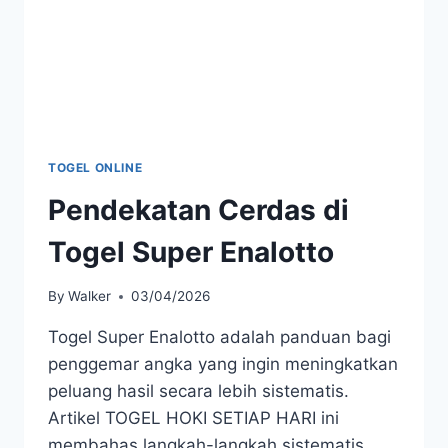
TOGEL ONLINE
Pendekatan Cerdas di
Togel Super Enalotto
By
Walker
03/04/2026
Togel Super Enalotto adalah panduan bagi
penggemar angka yang ingin meningkatkan
peluang hasil secara lebih sistematis.
Artikel TOGEL HOKI SETIAP HARI ini
membahas langkah-langkah sistematis