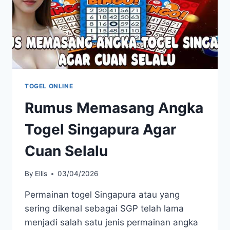
TOGEL ONLINE
Rumus Memasang Angka
Togel Singapura Agar
Cuan Selalu
By
Ellis
03/04/2026
Permainan togel Singapura atau yang
sering dikenal sebagai SGP telah lama
menjadi salah satu jenis permainan angka