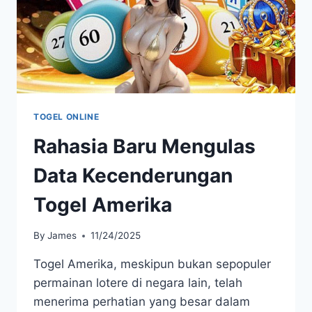
TOGEL ONLINE
Rahasia Baru Mengulas
Data Kecenderungan
Togel Amerika
By
James
11/24/2025
Togel Amerika, meskipun bukan sepopuler
permainan lotere di negara lain, telah
menerima perhatian yang besar dalam