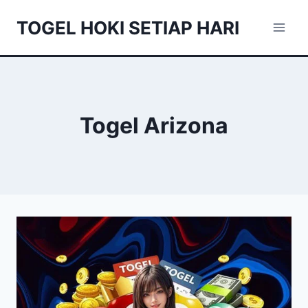
Skip
TOGEL HOKI SETIAP HARI
to
content
Togel Arizona