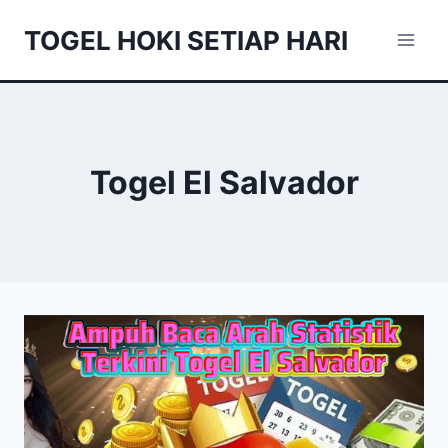
Skip
TOGEL HOKI SETIAP HARI
to
content
Togel El Salvador