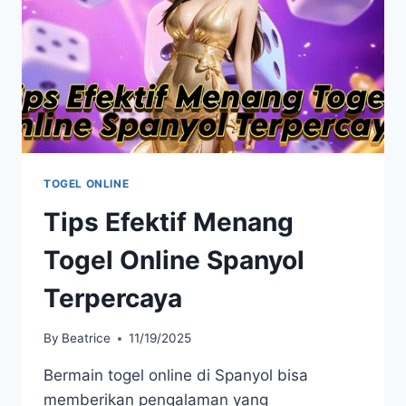
TOGEL ONLINE
Tips Efektif Menang
Togel Online Spanyol
Terpercaya
By
Beatrice
11/19/2025
Bermain togel online di Spanyol bisa
memberikan pengalaman yang