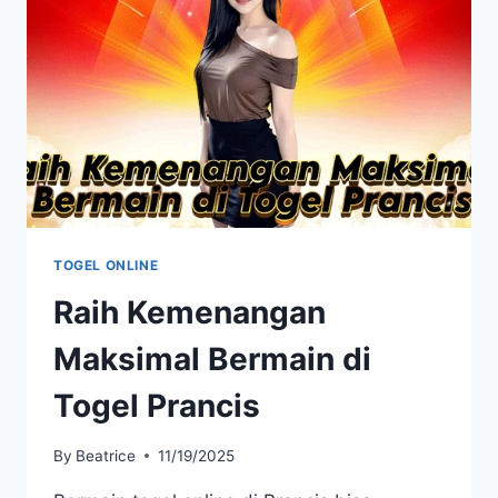
TOGEL ONLINE
Raih Kemenangan
Maksimal Bermain di
Togel Prancis
By
Beatrice
11/19/2025