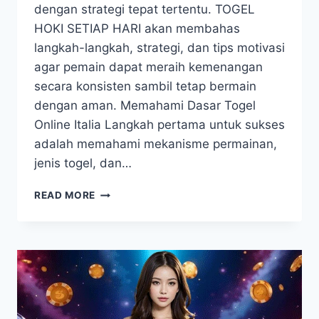
dengan strategi tepat tertentu. TOGEL
HOKI SETIAP HARI akan membahas
langkah-langkah, strategi, dan tips motivasi
agar pemain dapat meraih kemenangan
secara konsisten sambil tetap bermain
dengan aman. Memahami Dasar Togel
Online Italia Langkah pertama untuk sukses
adalah memahami mekanisme permainan,
jenis togel, dan…
CARA
READ MORE
AMPUH
BERMAIN
TOGEL
ITALIA
AMAN