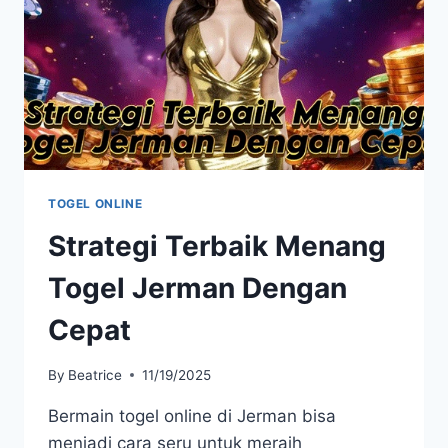
TOGEL ONLINE
Strategi Terbaik Menang
Togel Jerman Dengan
Cepat
By
Beatrice
11/19/2025
Bermain togel online di Jerman bisa
menjadi cara seru untuk meraih