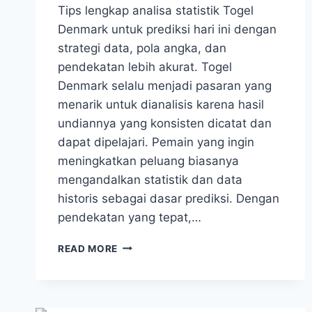
Tips lengkap analisa statistik Togel
Denmark untuk prediksi hari ini dengan
strategi data, pola angka, dan
pendekatan lebih akurat. Togel
Denmark selalu menjadi pasaran yang
menarik untuk dianalisis karena hasil
undiannya yang konsisten dicatat dan
dapat dipelajari. Pemain yang ingin
meningkatkan peluang biasanya
mengandalkan statistik dan data
historis sebagai dasar prediksi. Dengan
pendekatan yang tepat,…
TIPS
READ MORE
LENGKAP
ANALISA
STATISTIK
TOGEL