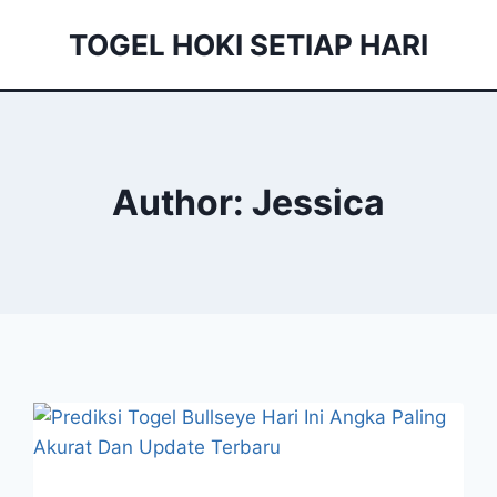
TOGEL HOKI SETIAP HARI
Author: Jessica