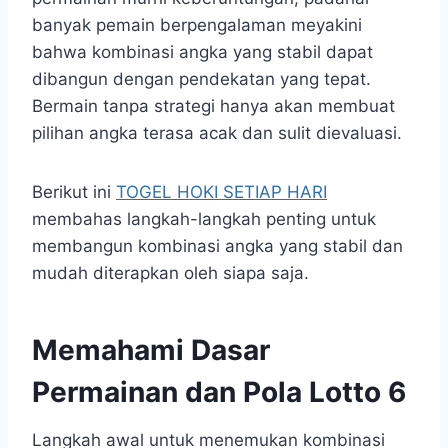
banyak pemain berpengalaman meyakini
bahwa kombinasi angka yang stabil dapat
dibangun dengan pendekatan yang tepat.
Bermain tanpa strategi hanya akan membuat
pilihan angka terasa acak dan sulit dievaluasi.
Berikut ini
TOGEL HOKI SETIAP HARI
membahas langkah-langkah penting untuk
membangun kombinasi angka yang stabil dan
mudah diterapkan oleh siapa saja.
Memahami Dasar
Permainan dan Pola Lotto 6
Langkah awal untuk menemukan kombinasi