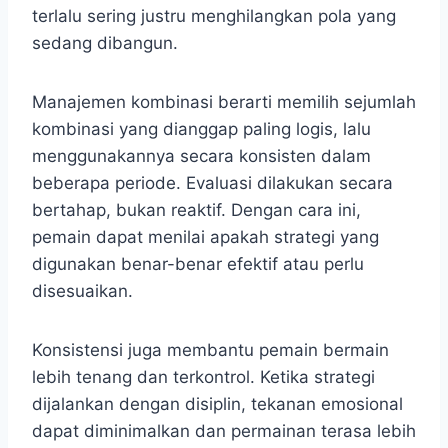
terlalu sering justru menghilangkan pola yang
sedang dibangun.
Manajemen kombinasi berarti memilih sejumlah
kombinasi yang dianggap paling logis, lalu
menggunakannya secara konsisten dalam
beberapa periode. Evaluasi dilakukan secara
bertahap, bukan reaktif. Dengan cara ini,
pemain dapat menilai apakah strategi yang
digunakan benar-benar efektif atau perlu
disesuaikan.
Konsistensi juga membantu pemain bermain
lebih tenang dan terkontrol. Ketika strategi
dijalankan dengan disiplin, tekanan emosional
dapat diminimalkan dan permainan terasa lebih