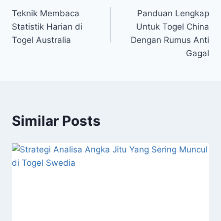
Teknik Membaca
Panduan Lengkap
navigation
Statistik Harian di
Untuk Togel China
Togel Australia
Dengan Rumus Anti
Gagal
Similar Posts