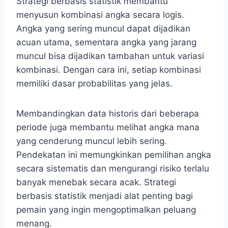
Strategi berbasis statistik membantu
menyusun kombinasi angka secara logis.
Angka yang sering muncul dapat dijadikan
acuan utama, sementara angka yang jarang
muncul bisa dijadikan tambahan untuk variasi
kombinasi. Dengan cara ini, setiap kombinasi
memiliki dasar probabilitas yang jelas.
Membandingkan data historis dari beberapa
periode juga membantu melihat angka mana
yang cenderung muncul lebih sering.
Pendekatan ini memungkinkan pemilihan angka
secara sistematis dan mengurangi risiko terlalu
banyak menebak secara acak. Strategi
berbasis statistik menjadi alat penting bagi
pemain yang ingin mengoptimalkan peluang
menang.