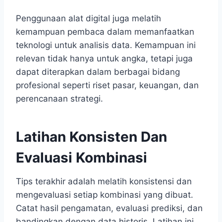
Penggunaan alat digital juga melatih
kemampuan pembaca dalam memanfaatkan
teknologi untuk analisis data. Kemampuan ini
relevan tidak hanya untuk angka, tetapi juga
dapat diterapkan dalam berbagai bidang
profesional seperti riset pasar, keuangan, dan
perencanaan strategi.
Latihan Konsisten Dan
Evaluasi Kombinasi
Tips terakhir adalah melatih konsistensi dan
mengevaluasi setiap kombinasi yang dibuat.
Catat hasil pengamatan, evaluasi prediksi, dan
bandingkan dengan data historis. Latihan ini