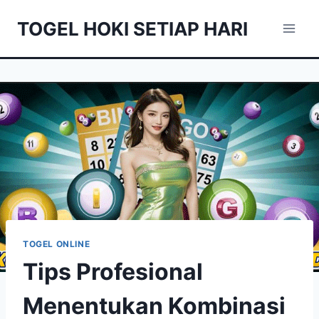
Skip
TOGEL HOKI SETIAP HARI
to
content
TOGEL ONLINE
Tips Profesional
Menentukan Kombinasi