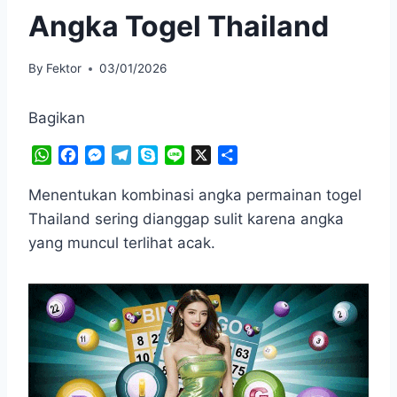
Angka Togel Thailand
By
Fektor
03/01/2026
Bagikan
W
F
M
T
S
L
X
S
h
a
e
e
k
i
h
a
c
s
l
y
n
a
Menentukan kombinasi angka permainan togel
t
e
s
e
p
e
r
Thailand sering dianggap sulit karena angka
s
b
e
g
e
e
yang muncul terlihat acak.
A
o
n
r
p
o
g
a
p
k
e
m
r