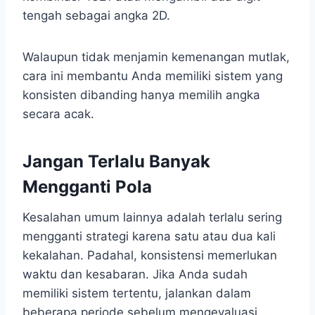
tengah sebagai angka 2D.
Walaupun tidak menjamin kemenangan mutlak,
cara ini membantu Anda memiliki sistem yang
konsisten dibanding hanya memilih angka
secara acak.
Jangan Terlalu Banyak
Mengganti Pola
Kesalahan umum lainnya adalah terlalu sering
mengganti strategi karena satu atau dua kali
kekalahan. Padahal, konsistensi memerlukan
waktu dan kesabaran. Jika Anda sudah
memiliki sistem tertentu, jalankan dalam
beberapa periode sebelum mengevaluasi