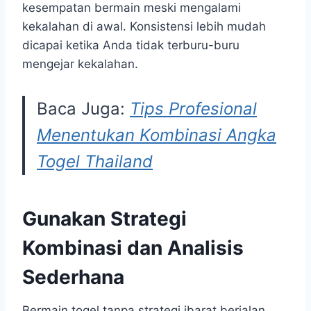
kesempatan bermain meski mengalami
kekalahan di awal. Konsistensi lebih mudah
dicapai ketika Anda tidak terburu-buru
mengejar kekalahan.
Baca Juga:
Tips Profesional
Menentukan Kombinasi Angka
Togel Thailand
Gunakan Strategi
Kombinasi dan Analisis
Sederhana
Bermain togel tanpa strategi ibarat berjalan