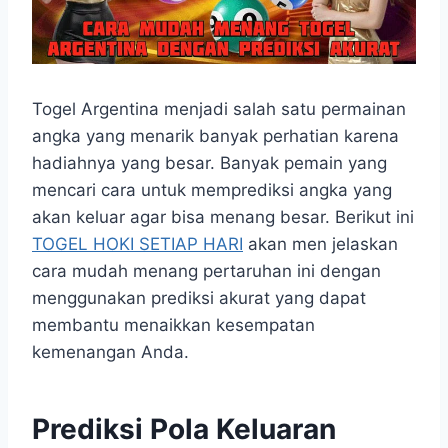
Togel Argentina menjadi salah satu permainan
angka yang menarik banyak perhatian karena
hadiahnya yang besar. Banyak pemain yang
mencari cara untuk memprediksi angka yang
akan keluar agar bisa menang besar. Berikut ini
TOGEL HOKI SETIAP HARI
akan men jelaskan
cara mudah menang pertaruhan ini dengan
menggunakan prediksi akurat yang dapat
membantu menaikkan kesempatan
kemenangan Anda.
Prediksi Pola Keluaran