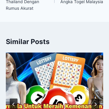
Thailand Dengan
Angka Togel Malaysia
Rumus Akurat
Similar Posts