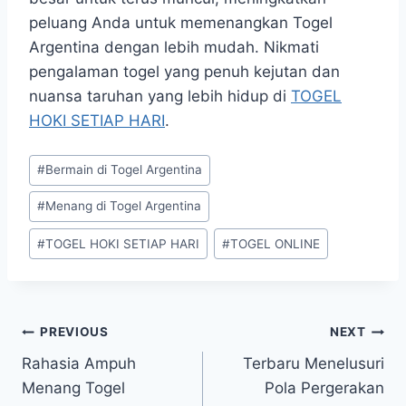
peluang Anda untuk memenangkan Togel
Argentina dengan lebih mudah. Nikmati
pengalaman togel yang penuh kejutan dan
nuansa taruhan yang lebih hidup di
TOGEL
HOKI SETIAP HARI
.
Post
#
Bermain di Togel Argentina
Tags:
#
Menang di Togel Argentina
#
TOGEL HOKI SETIAP HARI
#
TOGEL ONLINE
Post
PREVIOUS
NEXT
Rahasia Ampuh
Terbaru Menelusuri
navigation
Menang Togel
Pola Pergerakan