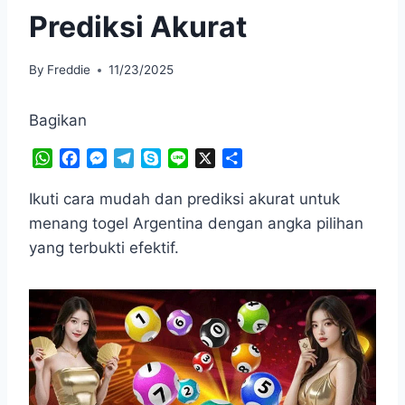
Prediksi Akurat
By
Freddie
11/23/2025
Bagikan
W
F
M
T
S
L
X
S
h
a
e
e
k
i
h
a
c
s
l
y
n
a
Ikuti cara mudah dan prediksi akurat untuk
t
e
s
e
p
e
r
menang togel Argentina dengan angka pilihan
s
b
e
g
e
e
yang terbukti efektif.
A
o
n
r
p
o
g
a
p
k
e
m
r