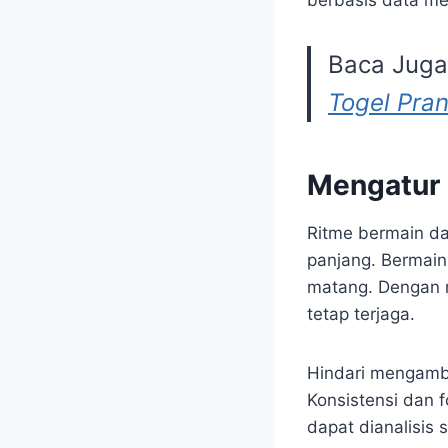
berbasis data m
Baca Jug
Togel Pran
Mengatur 
Ritme bermain da
panjang. Bermain
matang. Dengan m
tetap terjaga.
Hindari mengambi
Konsistensi dan f
dapat dianalisis s