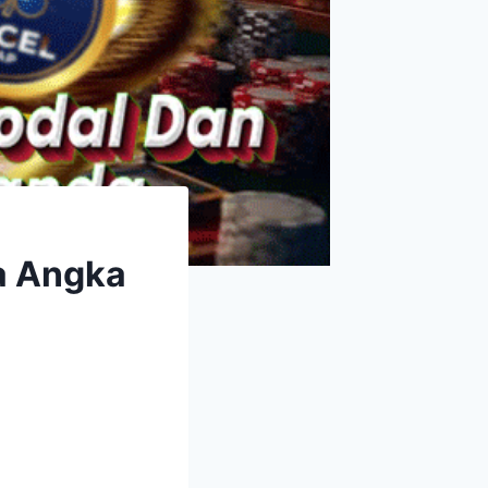
a Angka