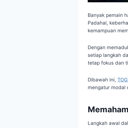
Banyak pemain ha
Padahal, keberha
kemampuan memba
Dengan memadukan
setiap langkah d
tetap fokus dan
Dibawah ini,
TOG
mengatur modal d
Memahami 
Langkah awal da