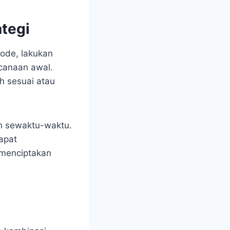
tegi
iode, lakukan
canaan awal.
h sesuai atau
ah sewaktu-waktu.
apat
 menciptakan